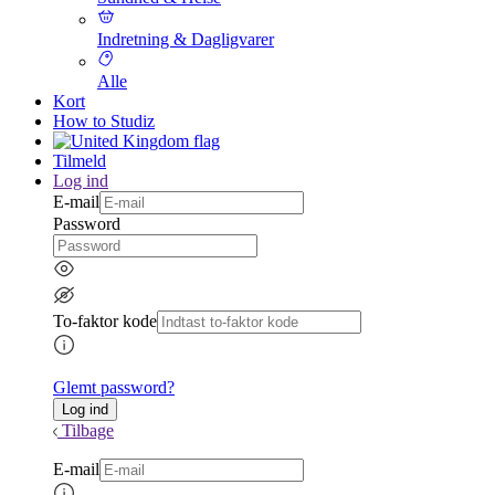
Indretning & Dagligvarer
Alle
Kort
How to Studiz
Tilmeld
Log ind
E-mail
Password
To-faktor kode
Glemt password?
Tilbage
E-mail