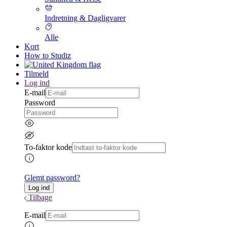
Indretning & Dagligvarer
Alle
Kort
How to Studiz
Tilmeld
Log ind
E-mail
Password
To-faktor kode
Glemt password?
Tilbage
E-mail