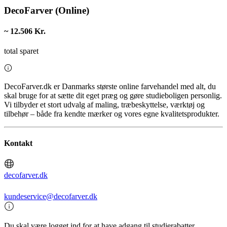
DecoFarver (Online)
~ 12.506 Kr.
total sparet
DecoFarver.dk er Danmarks største online farvehandel med alt, du
skal bruge for at sætte dit eget præg og gøre studieboligen personlig.
Vi tilbyder et stort udvalg af maling, træbeskyttelse, værktøj og
tilbehør – både fra kendte mærker og vores egne kvalitetsprodukter.
Kontakt
decofarver.dk
kundeservice@decofarver.dk
Du skal være logget ind for at have adgang til studierabatter