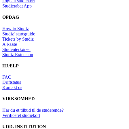
Digitalt studiekort
Studierabat App
OPDAG
How to Studiz
Studiz' startsguide
Tickets by Studiz
A-kasse
Studenterkørsel
Studiz Extension
HJÆLP
FAQ
Driftstatus
Kontakt os
VIRKSOMHED
Har du et tilbud til de studerende?
Verificeret studiekort
UDD. INSTITUTION