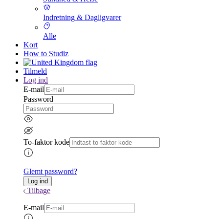
Indretning & Dagligvarer
Alle
Kort
How to Studiz
Tilmeld
Log ind
E-mail
Password
To-faktor kode
Glemt password?
Tilbage
E-mail