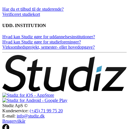
Har du et tilbud til de studerende?
Verificeret studiekort
UDD. INSTITUTION
Hvad kan Studiz gøre for uddannelsesinstitutioner?
Hvad kan Studiz gøre for studieforeninger?
Virksomhedsprojekt, semester- eller hovedopgave?
Studiz ApS ©
Kundeservice:
(+45) 71 99 75 20
E-mail:
info@studiz.dk
Brugervilkår