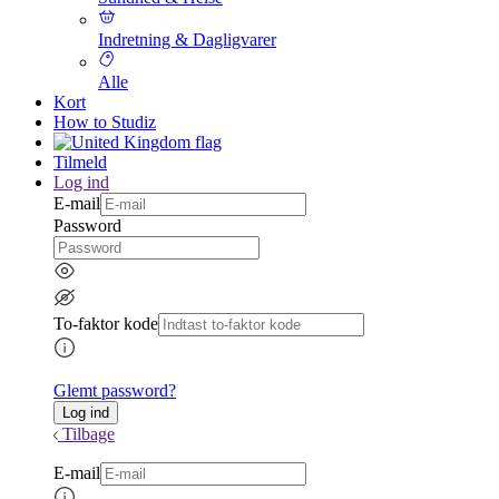
Indretning & Dagligvarer
Alle
Kort
How to Studiz
Tilmeld
Log ind
E-mail
Password
To-faktor kode
Glemt password?
Tilbage
E-mail