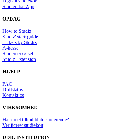
Digitalt studiekort
Studierabat App
OPDAG
How to Studiz
Studiz' startsguide
Tickets by Studiz
A-kasse
Studenterkørsel
Studiz Extension
HJÆLP
FAQ
Driftstatus
Kontakt os
VIRKSOMHED
Har du et tilbud til de studerende?
Verificeret studiekort
UDD. INSTITUTION