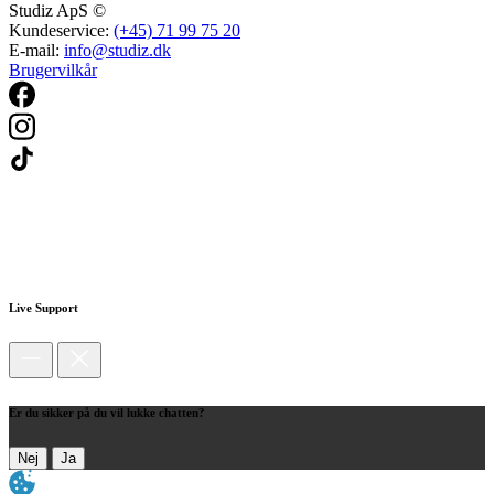
Studiz ApS ©
Kundeservice:
(+45) 71 99 75 20
E-mail:
info@studiz.dk
Brugervilkår
Live Support
Er du sikker på du vil lukke chatten?
Nej
Ja