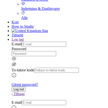
Indretning & Dagligvarer
Alle
Kort
How to Studiz
Tilmeld
Log ind
E-mail
Password
To-faktor kode
Glemt password?
Tilbage
E-mail