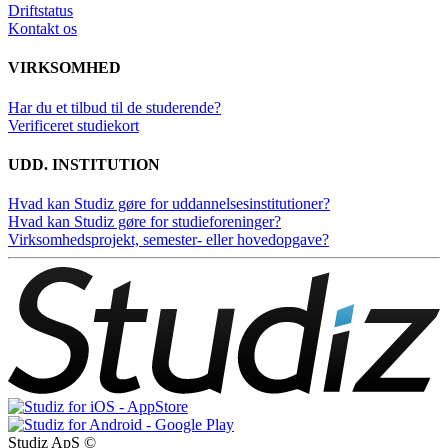
Driftstatus
Kontakt os
VIRKSOMHED
Har du et tilbud til de studerende?
Verificeret studiekort
UDD. INSTITUTION
Hvad kan Studiz gøre for uddannelsesinstitutioner?
Hvad kan Studiz gøre for studieforeninger?
Virksomhedsprojekt, semester- eller hovedopgave?
Studiz ApS ©