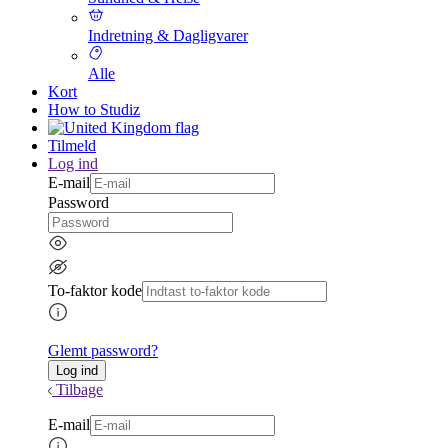
Indretning & Dagligvarer
Alle
Kort
How to Studiz
Tilmeld
Log ind
E-mail
Password
To-faktor kode
Glemt password?
Tilbage
E-mail