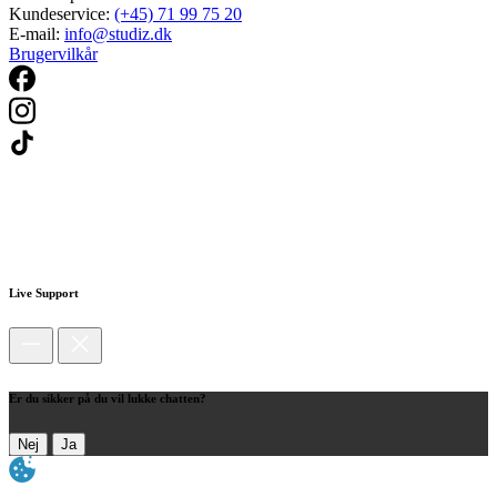
Kundeservice:
(+45) 71 99 75 20
E-mail:
info@studiz.dk
Brugervilkår
Live Support
Er du sikker på du vil lukke chatten?
Nej
Ja