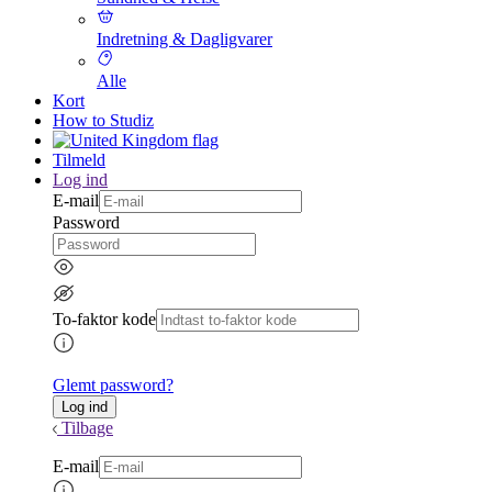
Indretning & Dagligvarer
Alle
Kort
How to Studiz
Tilmeld
Log ind
E-mail
Password
To-faktor kode
Glemt password?
Tilbage
E-mail