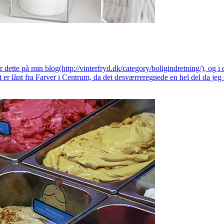
 dette på min blog(http://vinterfryd.dk/category/boligindretning/), og i da
det er lånt fra Farver i Centrum, da det desværreregnede en hel del da je