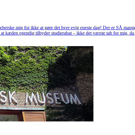
g beherske mig for ikke at gøre det hver evig eneste dag! Der er SÅ man
d af at kæden egentlig tilbyder studierabat – ikke det værste tab for mig,