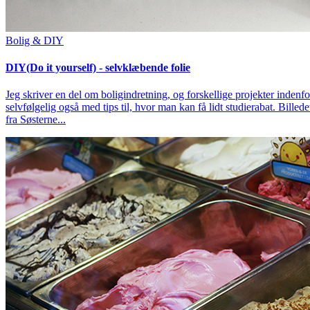
Bolig & DIY
DIY(Do it yourself) - selvklæbende folie
Jeg skriver en del om boligindretning, og forskellige projekter indenfor
selvfølgelig også med tips til, hvor man kan få lidt studierabat. Bille
fra Søsterne...