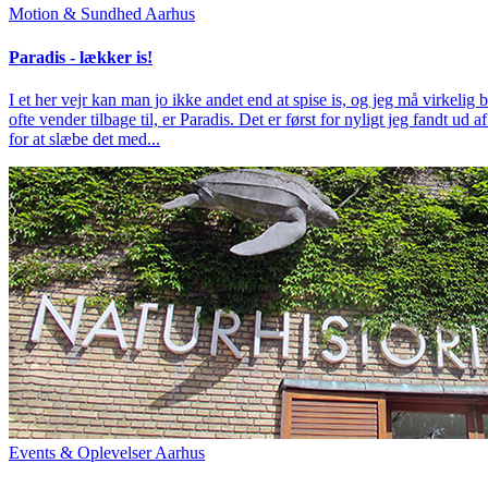
Motion & Sundhed
Aarhus
Paradis - lækker is!
I et her vejr kan man jo ikke andet end at spise is, og jeg må virkeli
ofte vender tilbage til, er Paradis. Det er først for nyligt jeg fandt u
for at slæbe det med...
Events & Oplevelser
Aarhus