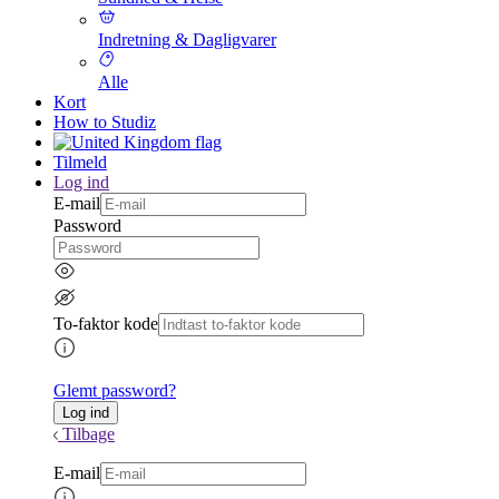
Indretning & Dagligvarer
Alle
Kort
How to Studiz
Tilmeld
Log ind
E-mail
Password
To-faktor kode
Glemt password?
Tilbage
E-mail