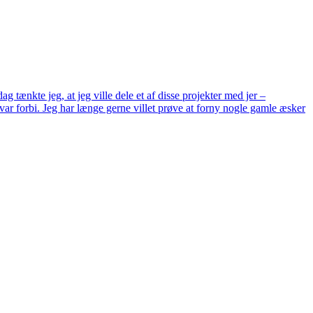
g tænkte jeg, at jeg ville dele et af disse projekter med jer –
g var forbi. Jeg har længe gerne villet prøve at forny nogle gamle æsker