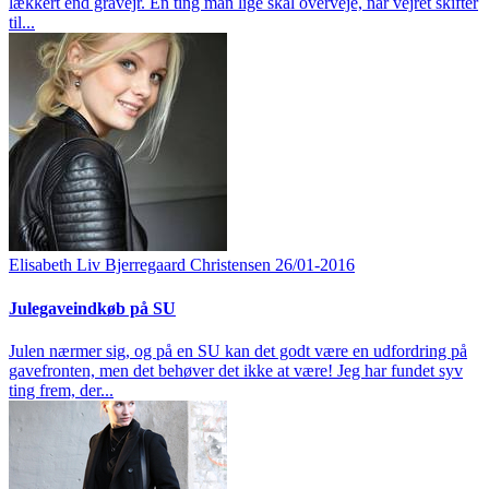
lækkert end gråvejr. En ting man lige skal overveje, når vejret skifter
til...
Elisabeth Liv Bjerregaard Christensen
26/01-2016
Julegaveindkøb på SU
Julen nærmer sig, og på en SU kan det godt være en udfordring på
gavefronten, men det behøver det ikke at være! Jeg har fundet syv
ting frem, der...