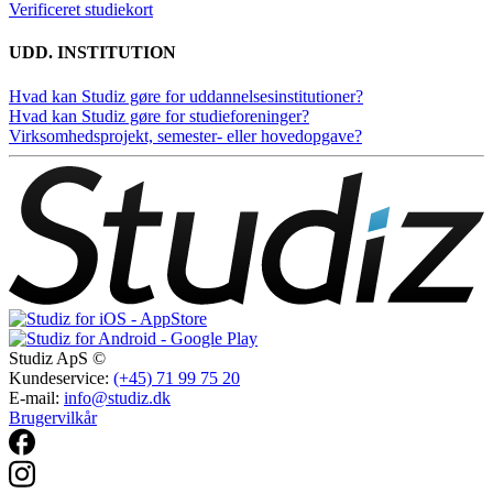
Verificeret studiekort
UDD. INSTITUTION
Hvad kan Studiz gøre for uddannelsesinstitutioner?
Hvad kan Studiz gøre for studieforeninger?
Virksomhedsprojekt, semester- eller hovedopgave?
Studiz ApS ©
Kundeservice:
(+45) 71 99 75 20
E-mail:
info@studiz.dk
Brugervilkår