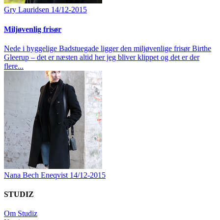
Gry Lauridsen
14/12-2015
Miljøvenlig frisør
Nede i hyggelige Badstuegade ligger den miljøvenlige frisør Birthe
Gleerup – det er næsten altid her jeg bliver klippet og det er der
flere...
Nana Bech Eneqvist
14/12-2015
STUDIZ
Om Studiz