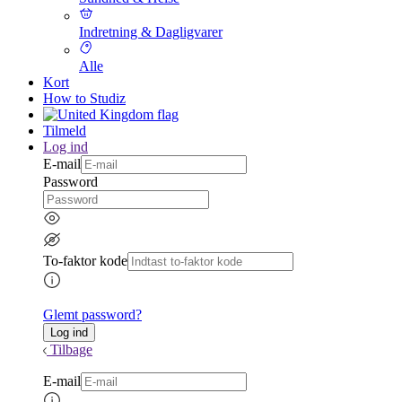
Indretning & Dagligvarer
Alle
Kort
How to Studiz
Tilmeld
Log ind
E-mail
Password
To-faktor kode
Glemt password?
Tilbage
E-mail