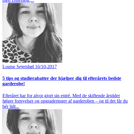
med Ditteblog,...
Louise Sejersbøl
16/10-2017
5 tips og studierabatter der hjælper dig til efterårets bedste
garderobe!
Efteråret har for alvor gjort sin entré. Med de skiftende årstider
følger fornyelser og opgraderinger af garderoben – og til det får du
hér lidt...