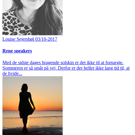
Louise Sejersbøl
03/10-2017
Rene sneakers
Med de sidste dages bragende solskin er det ikke til at fornægte.
Sommeren er så småt på vej. Derfor er der heller ikke lang tid til, at
de hvide...