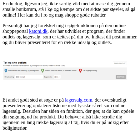
Er du dog, ligesom jeg, ikke særlig vild med at mase dig gennem
smalle butiksrum, stå i kø og kæmpe om det sidste par støvler, så gå
online! Her kan du i ro og mag shoppe gode rabatter.
Personligt har jeg forelsket mig i søgefunktionen på den online
shoppeportal
k
atoni
.dk
, der har udviklet et program, der finder
outlets og lagersalg, som er tættest på din by. Indtast dit postnummer,
og du bliver præsenteret for en række udsalg og outlets.
Et andet godt sted at søge er på
lagersalg.com
, der overskueligt
præsenterer og opdaterer listerne med fysiske såvel som online
lagersalg. Desuden har siden en funktion, der gør, at du kan opdele
din søgning ud fra produkt. Du behøver altså ikke scrolle dig
igennem en lang række lagersalg af tøj, hvis du er på udkig efter
boliginteriør.