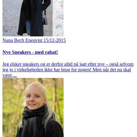
Nana Bech Eneqvist
15/12-2015
Nye Sneakers - med rabat!
Jeg elsker sneakers og er derfor altid på jagt efter nye – også selvom
jeg jo i virkeligheden ikke har brug for nogen! Men når det nu skal
være,...