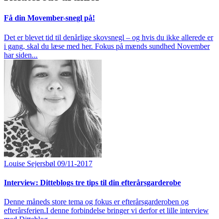
Få din Movember-snegl på!
Det er blevet tid til denårlige skovsnegl – og hvis du ikke allerede er
i gang, skal du læse med her. Fokus på mænds sundhed November
har siden...
Louise Sejersbøl
09/11-2017
Interview: Ditteblogs tre tips til din efterårsgarderobe
Denne måneds store tema og fokus er efterårsgarderoben og
efterårsferien.I denne forbindelse bringer vi derfor et lille interview