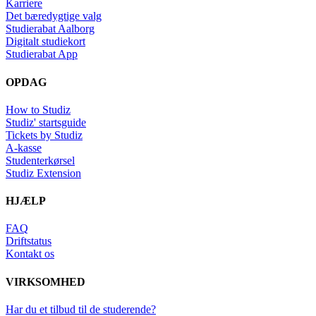
Karriere
Det bæredygtige valg
Studierabat Aalborg
Digitalt studiekort
Studierabat App
OPDAG
How to Studiz
Studiz' startsguide
Tickets by Studiz
A-kasse
Studenterkørsel
Studiz Extension
HJÆLP
FAQ
Driftstatus
Kontakt os
VIRKSOMHED
Har du et tilbud til de studerende?