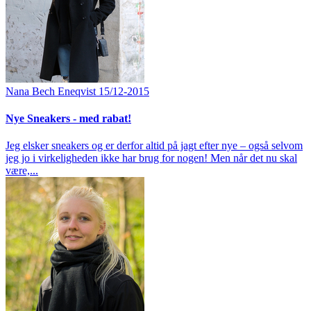
Nana Bech Eneqvist
15/12-2015
Nye Sneakers - med rabat!
Jeg elsker sneakers og er derfor altid på jagt efter nye – også selvom
jeg jo i virkeligheden ikke har brug for nogen! Men når det nu skal
være,...