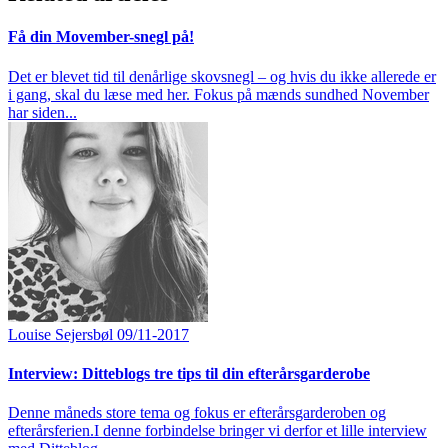
Få din Movember-snegl på!
Det er blevet tid til denårlige skovsnegl – og hvis du ikke allerede er
i gang, skal du læse med her. Fokus på mænds sundhed November
har siden...
Louise Sejersbøl
09/11-2017
Interview: Ditteblogs tre tips til din efterårsgarderobe
Denne måneds store tema og fokus er efterårsgarderoben og
efterårsferien.I denne forbindelse bringer vi derfor et lille interview