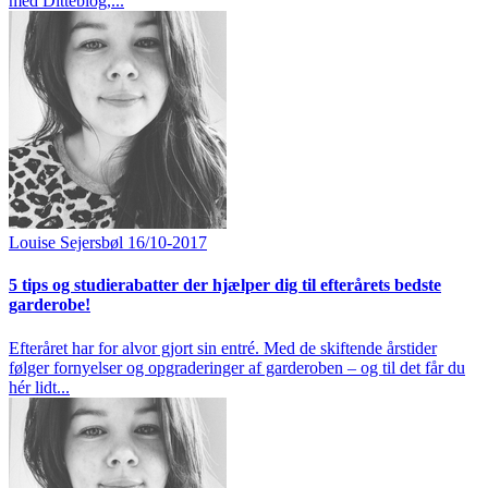
med Ditteblog,...
Louise Sejersbøl
16/10-2017
5 tips og studierabatter der hjælper dig til efterårets bedste
garderobe!
Efteråret har for alvor gjort sin entré. Med de skiftende årstider
følger fornyelser og opgraderinger af garderoben – og til det får du
hér lidt...