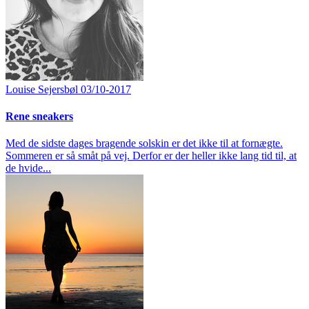
Louise Sejersbøl
03/10-2017
Rene sneakers
Med de sidste dages bragende solskin er det ikke til at fornægte.
Sommeren er så småt på vej. Derfor er der heller ikke lang tid til, at
de hvide...