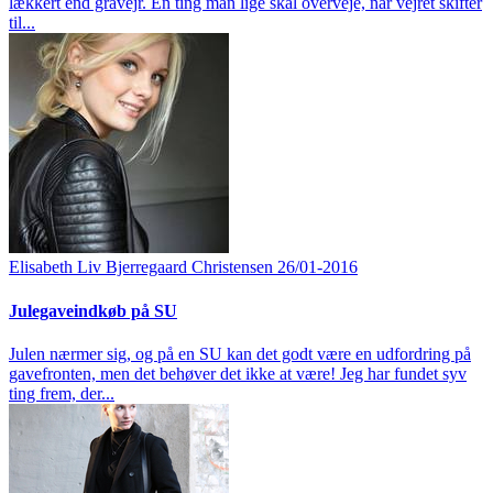
lækkert end gråvejr. En ting man lige skal overveje, når vejret skifter
til...
Elisabeth Liv Bjerregaard Christensen
26/01-2016
Julegaveindkøb på SU
Julen nærmer sig, og på en SU kan det godt være en udfordring på
gavefronten, men det behøver det ikke at være! Jeg har fundet syv
ting frem, der...