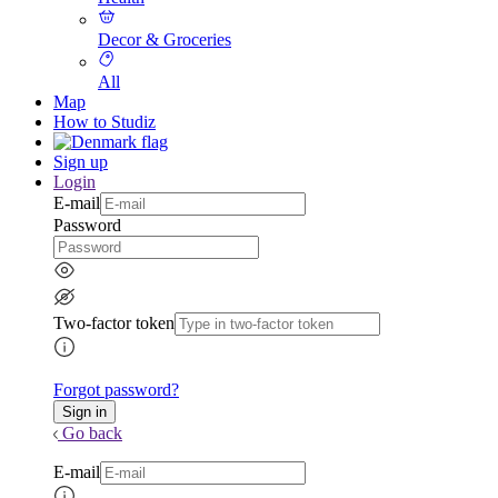
Decor & Groceries
All
Map
How to Studiz
Sign up
Login
E-mail
Password
Two-factor token
Forgot password?
Go back
E-mail