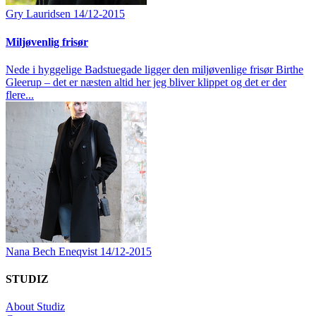
Gry Lauridsen
14/12-2015
Miljøvenlig frisør
Nede i hyggelige Badstuegade ligger den miljøvenlige frisør Birthe
Gleerup – det er næsten altid her jeg bliver klippet og det er der
flere...
Nana Bech Eneqvist
14/12-2015
STUDIZ
About Studiz