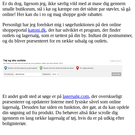
Er du dog, ligesom jeg, ikke særlig vild med at mase dig gennem
smalle butiksrum, stå i kø og kæmpe om det sidste par støvler, så gå
online! Her kan du i ro og mag shoppe gode rabatter.
Personligt har jeg forelsket mig i søgefunktionen på den online
shoppeportal
k
atoni
.dk
, der har udviklet et program, der finder
outlets og lagersalg, som er tættest på din by. Indtast dit postnummer,
og du bliver præsenteret for en række udsalg og outlets.
Et andet godt sted at søge er på
lagersalg.com
, der overskueligt
præsenterer og opdaterer listerne med fysiske såvel som online
lagersalg. Desuden har siden en funktion, der gør, at du kan opdele
din søgning ud fra produkt. Du behøver altså ikke scrolle dig
igennem en lang række lagersalg af tøj, hvis du er på udkig efter
boliginteriør.