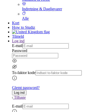
Indretning & Dagligvarer
Alle
Kort
How to Studiz
Tilmeld
Log ind
E-mail
Password
To-faktor kode
Glemt password?
Tilbage
E-mail