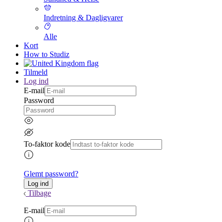
Indretning & Dagligvarer
Alle
Kort
How to Studiz
Tilmeld
Log ind
E-mail
Password
To-faktor kode
Glemt password?
Tilbage
E-mail