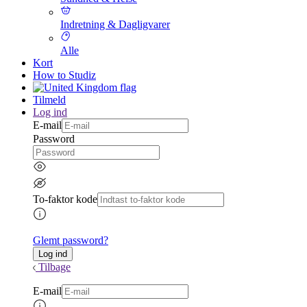
Indretning & Dagligvarer
Alle
Kort
How to Studiz
Tilmeld
Log ind
E-mail
Password
To-faktor kode
Glemt password?
Tilbage
E-mail