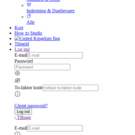
Indretning & Dagligvarer
Alle
Kort
How to Studiz
Tilmeld
Log ind
E-mail
Password
To-faktor kode
Glemt password?
Tilbage
E-mail