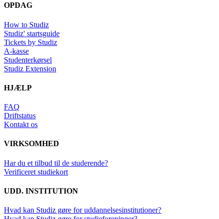
OPDAG
How to Studiz
Studiz' startsguide
Tickets by Studiz
A-kasse
Studenterkørsel
Studiz Extension
HJÆLP
FAQ
Driftstatus
Kontakt os
VIRKSOMHED
Har du et tilbud til de studerende?
Verificeret studiekort
UDD. INSTITUTION
Hvad kan Studiz gøre for uddannelsesinstitutioner?
Hvad kan Studiz gøre for studieforeninger?