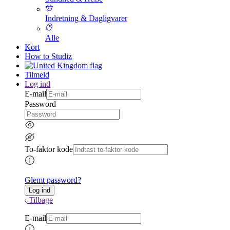
Indretning & Dagligvarer
Alle
Kort
How to Studiz
Tilmeld
Log ind
E-mail
Password
To-faktor kode
Glemt password?
Tilbage
E-mail