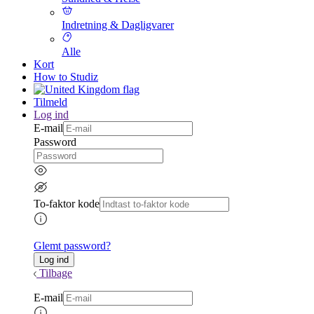
Indretning & Dagligvarer
Alle
Kort
How to Studiz
Tilmeld
Log ind
E-mail
Password
To-faktor kode
Glemt password?
Tilbage
E-mail