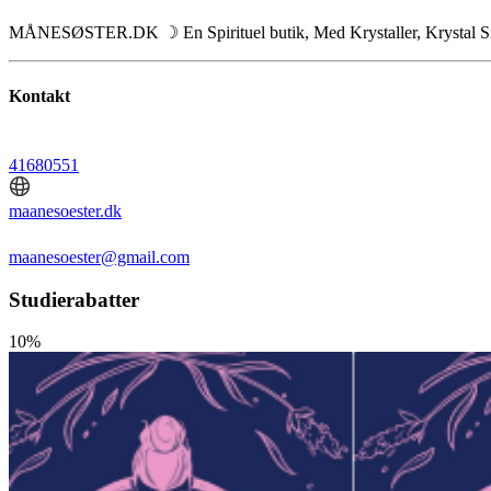
MÅNESØSTER.DK ☽ En Spirituel butik, Med Krystaller, Krystal Sm
Kontakt
41680551
maanesoester.dk
maanesoester@gmail.com
Studierabatter
10%