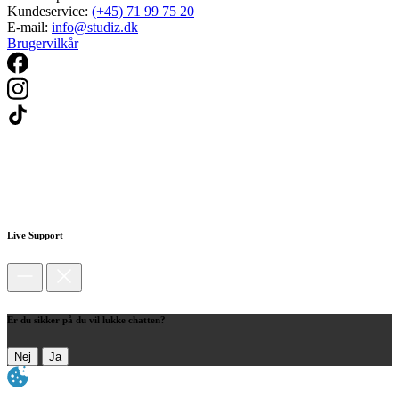
Kundeservice:
(+45) 71 99 75 20
E-mail:
info@studiz.dk
Brugervilkår
Live Support
Er du sikker på du vil lukke chatten?
Nej
Ja