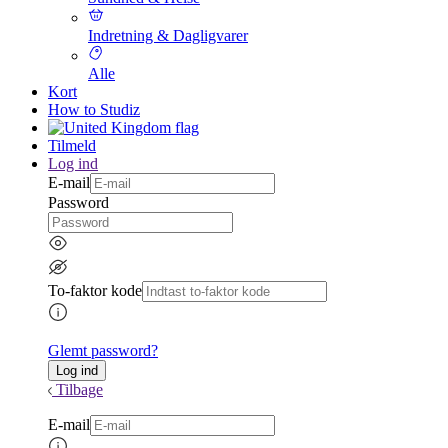
Indretning & Dagligvarer
Alle
Kort
How to Studiz
Tilmeld
Log ind
E-mail
Password
To-faktor kode
Glemt password?
Tilbage
E-mail