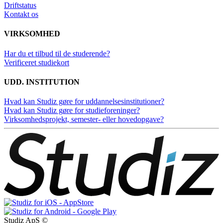
Driftstatus
Kontakt os
VIRKSOMHED
Har du et tilbud til de studerende?
Verificeret studiekort
UDD. INSTITUTION
Hvad kan Studiz gøre for uddannelsesinstitutioner?
Hvad kan Studiz gøre for studieforeninger?
Virksomhedsprojekt, semester- eller hovedopgave?
Studiz ApS ©