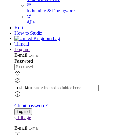
Indretning & Dagligvarer
Alle
Kort
How to Studiz
Tilmeld
Log ind
E-mail
Password
To-faktor kode
Glemt password?
Tilbage
E-mail