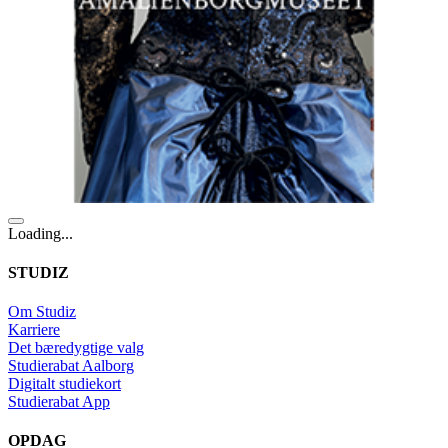
Loading...
STUDIZ
Om Studiz
Karriere
Det bæredygtige valg
Studierabat Aalborg
Digitalt studiekort
Studierabat App
OPDAG