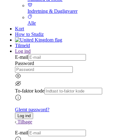
Indretning & Dagligvarer
Alle
Kort
How to Studiz
Tilmeld
Log ind
E-mail
Password
To-faktor kode
Glemt password?
Tilbage
E-mail