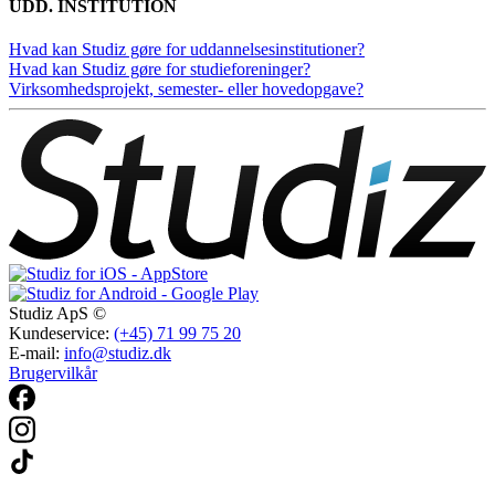
UDD. INSTITUTION
Hvad kan Studiz gøre for uddannelsesinstitutioner?
Hvad kan Studiz gøre for studieforeninger?
Virksomhedsprojekt, semester- eller hovedopgave?
Studiz ApS ©
Kundeservice:
(+45) 71 99 75 20
E-mail:
info@studiz.dk
Brugervilkår