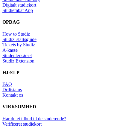
Digitalt studiekort
Studierabat App
OPDAG
How to Studiz
Studiz' startsguide
Tickets by Studiz
A-kasse
Studenterkørsel
Studiz Extension
HJÆLP
FAQ
Driftstatus
Kontakt os
VIRKSOMHED
Har du et tilbud til de studerende?
Verificeret studiekort