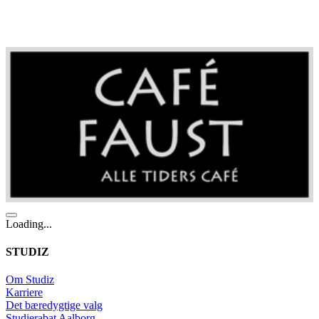
Loading...
STUDIZ
Om Studiz
Karriere
Det bæredygtige valg
Studierabat Aalborg