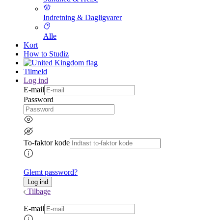
Indretning & Dagligvarer
Alle
Kort
How to Studiz
Tilmeld
Log ind
E-mail
Password
To-faktor kode
Glemt password?
Tilbage
E-mail