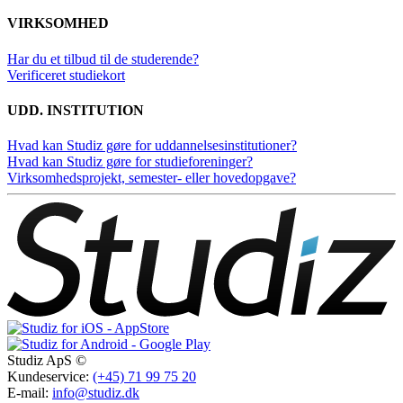
VIRKSOMHED
Har du et tilbud til de studerende?
Verificeret studiekort
UDD. INSTITUTION
Hvad kan Studiz gøre for uddannelsesinstitutioner?
Hvad kan Studiz gøre for studieforeninger?
Virksomhedsprojekt, semester- eller hovedopgave?
Studiz ApS ©
Kundeservice:
(+45) 71 99 75 20
E-mail:
info@studiz.dk