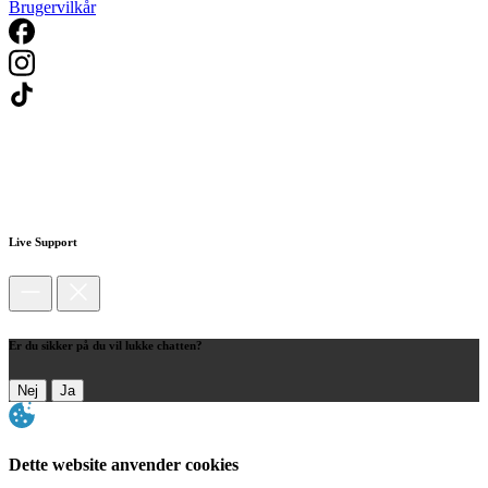
Brugervilkår
Live Support
Er du sikker på du vil lukke chatten?
Nej
Ja
Dette website anvender cookies