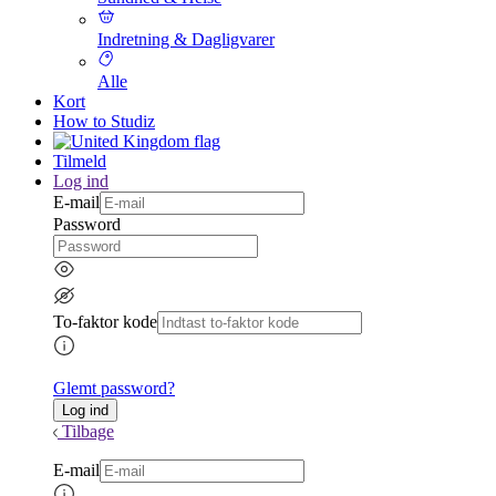
Indretning & Dagligvarer
Alle
Kort
How to Studiz
Tilmeld
Log ind
E-mail
Password
To-faktor kode
Glemt password?
Tilbage
E-mail