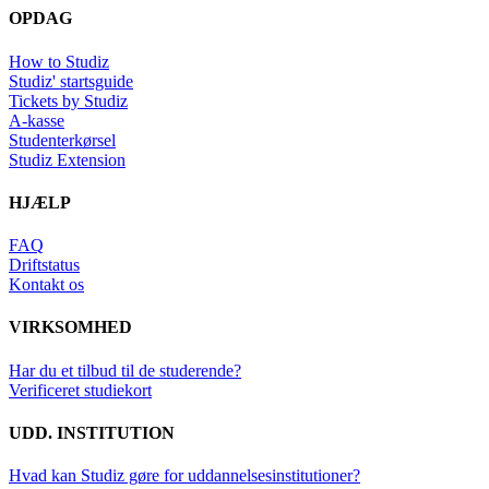
OPDAG
How to Studiz
Studiz' startsguide
Tickets by Studiz
A-kasse
Studenterkørsel
Studiz Extension
HJÆLP
FAQ
Driftstatus
Kontakt os
VIRKSOMHED
Har du et tilbud til de studerende?
Verificeret studiekort
UDD. INSTITUTION
Hvad kan Studiz gøre for uddannelsesinstitutioner?