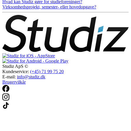
Hvad kan Studiz gøre for studieforeninger?
Virksomhedsprojekt, semester- eller hovedopgave?
Studiz ApS ©
Kundeservice:
(+45) 71 99 75 20
E-mail:
info@studiz.dk
Brugervilkår