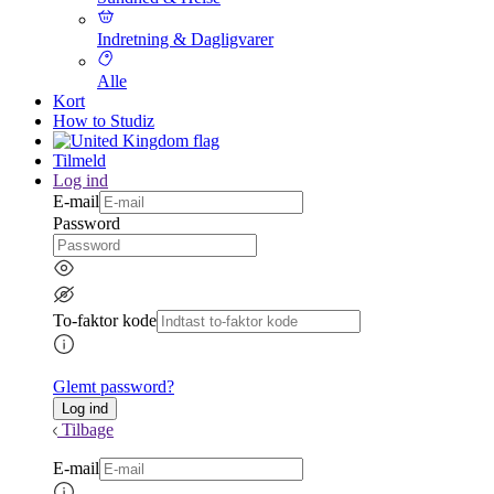
Indretning & Dagligvarer
Alle
Kort
How to Studiz
Tilmeld
Log ind
E-mail
Password
To-faktor kode
Glemt password?
Tilbage
E-mail