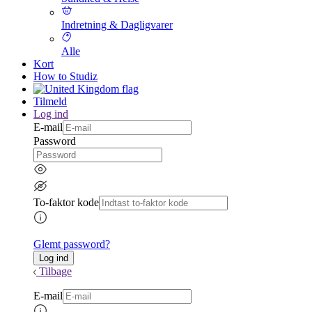
Indretning & Dagligvarer
Alle
Kort
How to Studiz
Tilmeld
Log ind
E-mail
Password
To-faktor kode
Glemt password?
Tilbage
E-mail