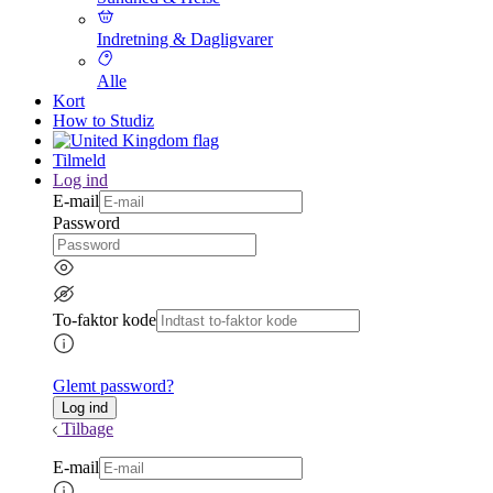
Indretning & Dagligvarer
Alle
Kort
How to Studiz
Tilmeld
Log ind
E-mail
Password
To-faktor kode
Glemt password?
Tilbage
E-mail