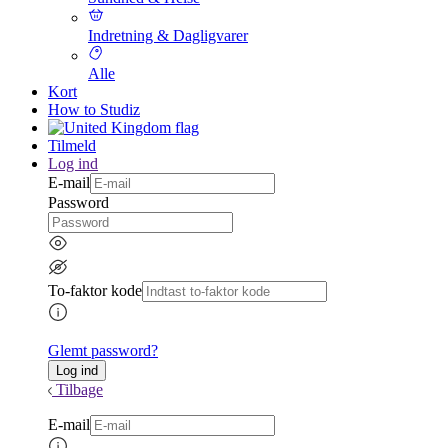
Indretning & Dagligvarer
Alle
Kort
How to Studiz
Tilmeld
Log ind
E-mail
Password
To-faktor kode
Glemt password?
Tilbage
E-mail