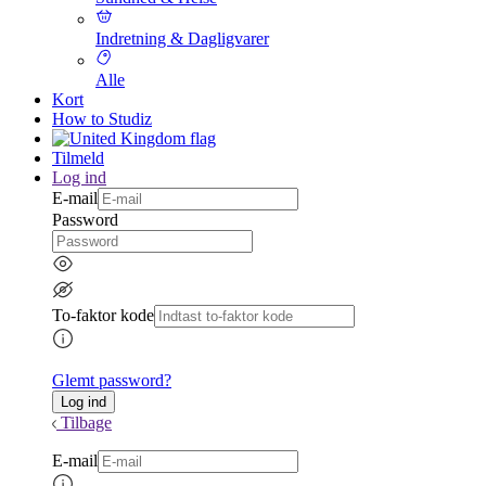
Indretning & Dagligvarer
Alle
Kort
How to Studiz
Tilmeld
Log ind
E-mail
Password
To-faktor kode
Glemt password?
Tilbage
E-mail