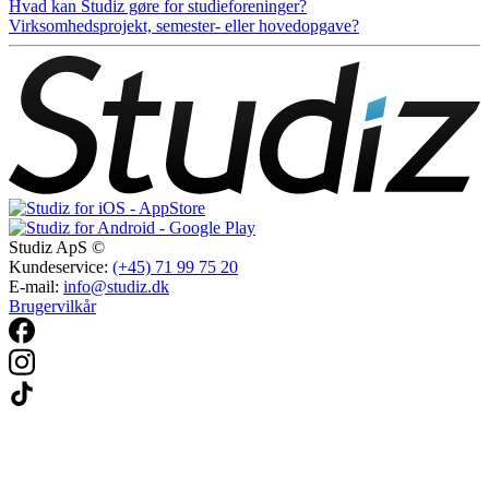
Hvad kan Studiz gøre for studieforeninger?
Virksomhedsprojekt, semester- eller hovedopgave?
Studiz ApS ©
Kundeservice:
(+45) 71 99 75 20
E-mail:
info@studiz.dk
Brugervilkår