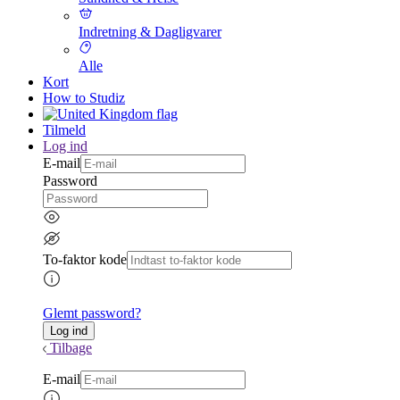
Indretning & Dagligvarer
Alle
Kort
How to Studiz
Tilmeld
Log ind
E-mail
Password
To-faktor kode
Glemt password?
Tilbage
E-mail