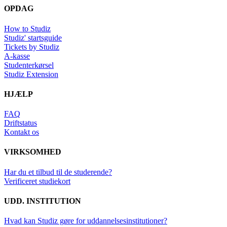
OPDAG
How to Studiz
Studiz' startsguide
Tickets by Studiz
A-kasse
Studenterkørsel
Studiz Extension
HJÆLP
FAQ
Driftstatus
Kontakt os
VIRKSOMHED
Har du et tilbud til de studerende?
Verificeret studiekort
UDD. INSTITUTION
Hvad kan Studiz gøre for uddannelsesinstitutioner?