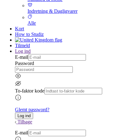
Indretning & Dagligvarer
Alle
Kort
How to Studiz
Tilmeld
Log ind
E-mail
Password
To-faktor kode
Glemt password?
Tilbage
E-mail