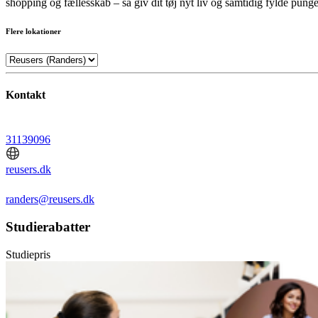
shopping og fællesskab – så giv dit tøj nyt liv og samtidig fylde punge
Flere lokationer
Kontakt
31139096
reusers.dk
randers@reusers.dk
Studierabatter
Studiepris