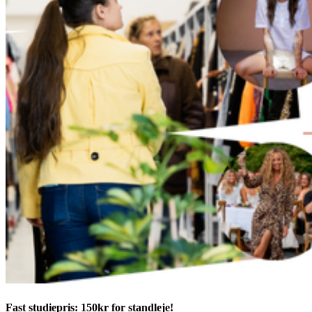
Fast studiepris: 150kr for standleje!