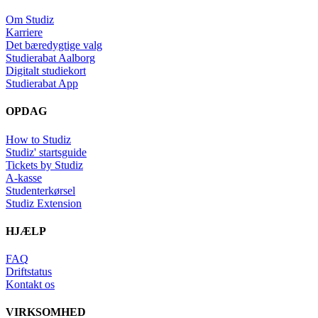
Om Studiz
Karriere
Det bæredygtige valg
Studierabat Aalborg
Digitalt studiekort
Studierabat App
OPDAG
How to Studiz
Studiz' startsguide
Tickets by Studiz
A-kasse
Studenterkørsel
Studiz Extension
HJÆLP
FAQ
Driftstatus
Kontakt os
VIRKSOMHED