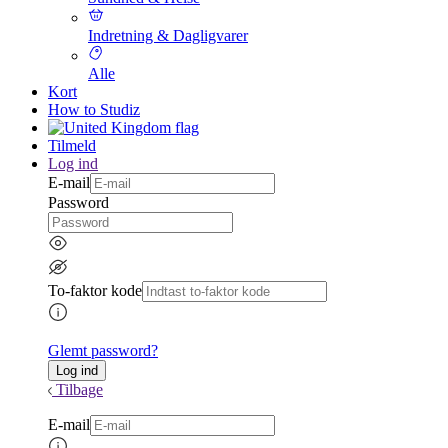
Indretning & Dagligvarer
Alle
Kort
How to Studiz
Tilmeld
Log ind
E-mail
Password
To-faktor kode
Glemt password?
Tilbage
E-mail