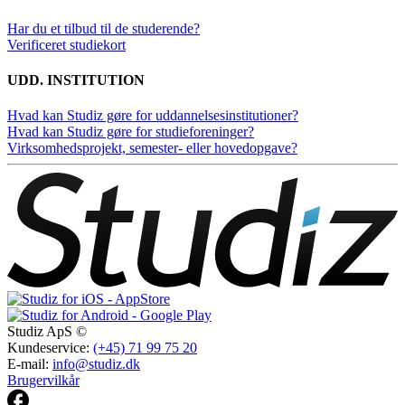
Har du et tilbud til de studerende?
Verificeret studiekort
UDD. INSTITUTION
Hvad kan Studiz gøre for uddannelsesinstitutioner?
Hvad kan Studiz gøre for studieforeninger?
Virksomhedsprojekt, semester- eller hovedopgave?
Studiz ApS ©
Kundeservice:
(+45) 71 99 75 20
E-mail:
info@studiz.dk
Brugervilkår