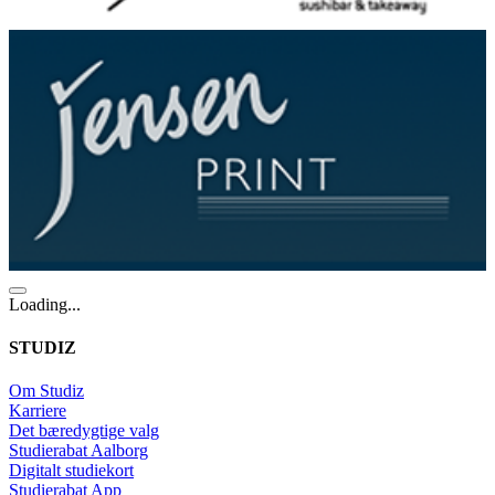
Loading...
STUDIZ
Om Studiz
Karriere
Det bæredygtige valg
Studierabat Aalborg
Digitalt studiekort
Studierabat App