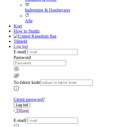
Indretning & Dagligvarer
Alle
Kort
How to Studiz
Tilmeld
Log ind
E-mail
Password
To-faktor kode
Glemt password?
Tilbage
E-mail