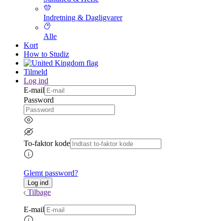
Indretning & Dagligvarer
Alle
Kort
How to Studiz
Tilmeld
Log ind
E-mail
Password
To-faktor kode
Glemt password?
Tilbage
E-mail