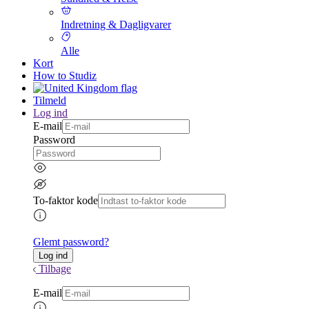
Indretning & Dagligvarer
Alle
Kort
How to Studiz
Tilmeld
Log ind
E-mail
Password
To-faktor kode
Glemt password?
Tilbage
E-mail