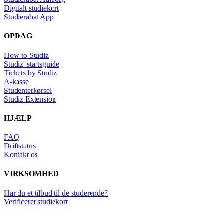
Digitalt studiekort
Studierabat App
OPDAG
How to Studiz
Studiz' startsguide
Tickets by Studiz
A-kasse
Studenterkørsel
Studiz Extension
HJÆLP
FAQ
Driftstatus
Kontakt os
VIRKSOMHED
Har du et tilbud til de studerende?
Verificeret studiekort