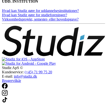
UDD. INSTITUTION
Hvad kan Studiz gøre for uddannelsesinstitutioner?
Hvad kan Studiz gøre for studieforeninger?
Virksomhedsprojekt, semester- eller hovedopgave?
Studiz ApS ©
Kundeservice:
(+45) 71 99 75 20
E-mail:
info@studiz.dk
Brugervilkår