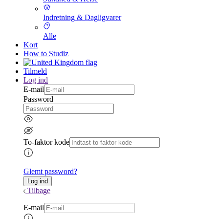
Indretning & Dagligvarer
Alle
Kort
How to Studiz
Tilmeld
Log ind
E-mail
Password
To-faktor kode
Glemt password?
Tilbage
E-mail