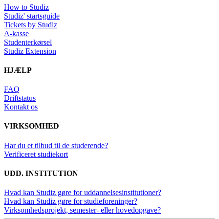
How to Studiz
Studiz' startsguide
Tickets by Studiz
A-kasse
Studenterkørsel
Studiz Extension
HJÆLP
FAQ
Driftstatus
Kontakt os
VIRKSOMHED
Har du et tilbud til de studerende?
Verificeret studiekort
UDD. INSTITUTION
Hvad kan Studiz gøre for uddannelsesinstitutioner?
Hvad kan Studiz gøre for studieforeninger?
Virksomhedsprojekt, semester- eller hovedopgave?