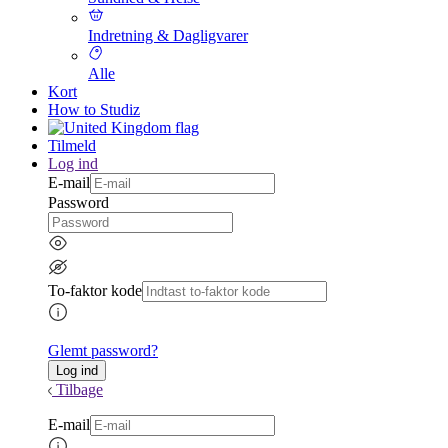
Indretning & Dagligvarer
Alle
Kort
How to Studiz
Tilmeld
Log ind
E-mail
Password
To-faktor kode
Glemt password?
Tilbage
E-mail