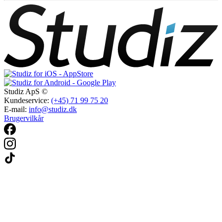
Studiz ApS ©
Kundeservice:
(+45) 71 99 75 20
E-mail:
info@studiz.dk
Brugervilkår