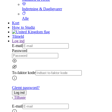
Indretning & Dagligvarer
Alle
Kort
How to Studiz
Tilmeld
Log ind
E-mail
Password
To-faktor kode
Glemt password?
Tilbage
E-mail