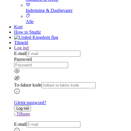
Indretning & Dagligvarer
Alle
Kort
How to Studiz
Tilmeld
Log ind
E-mail
Password
To-faktor kode
Glemt password?
Tilbage
E-mail