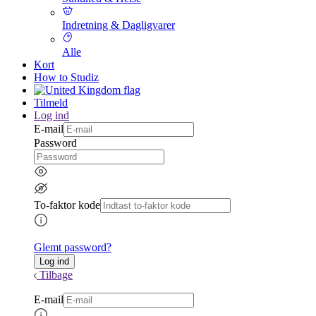
Indretning & Dagligvarer
Alle
Kort
How to Studiz
Tilmeld
Log ind
E-mail
Password
To-faktor kode
Glemt password?
Tilbage
E-mail