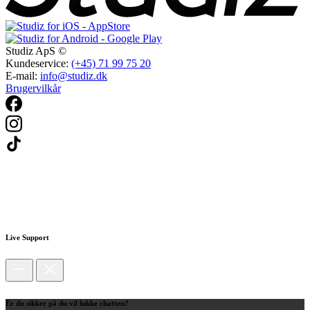
Studiz ApS ©
Kundeservice:
(+45) 71 99 75 20
E-mail:
info@studiz.dk
Brugervilkår
Live Support
Er du sikker på du vil lukke chatten?