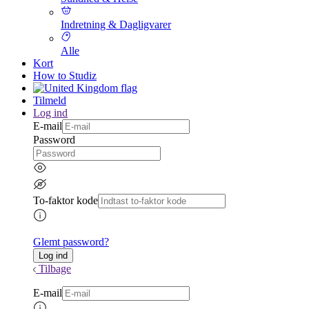
Indretning & Dagligvarer
Alle
Kort
How to Studiz
Tilmeld
Log ind
E-mail
Password
To-faktor kode
Glemt password?
Tilbage
E-mail