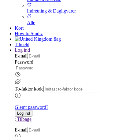
Indretning & Dagligvarer
Alle
Kort
How to Studiz
Tilmeld
Log ind
E-mail
Password
To-faktor kode
Glemt password?
Tilbage
E-mail