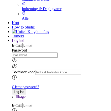
Indretning & Dagligvarer
Alle
Kort
How to Studiz
Tilmeld
Log ind
E-mail
Password
To-faktor kode
Glemt password?
Tilbage
E-mail