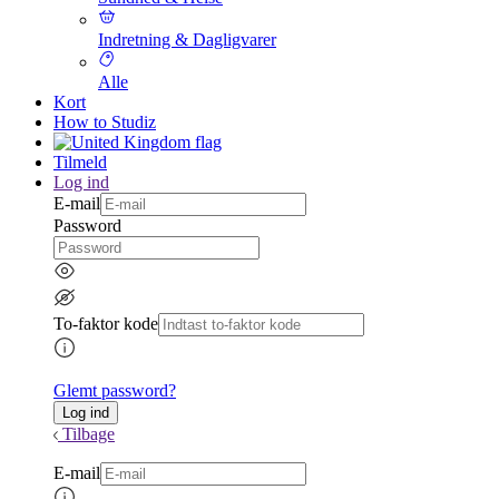
Indretning & Dagligvarer
Alle
Kort
How to Studiz
Tilmeld
Log ind
E-mail
Password
To-faktor kode
Glemt password?
Tilbage
E-mail