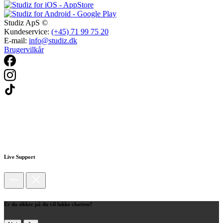
Studiz ApS ©
Kundeservice:
(+45) 71 99 75 20
E-mail:
info@studiz.dk
Brugervilkår
Live Support
Er du sikker på du vil lukke chatten?