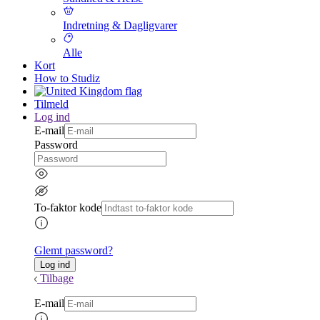
Indretning & Dagligvarer
Alle
Kort
How to Studiz
Tilmeld
Log ind
E-mail
Password
To-faktor kode
Glemt password?
Tilbage
E-mail