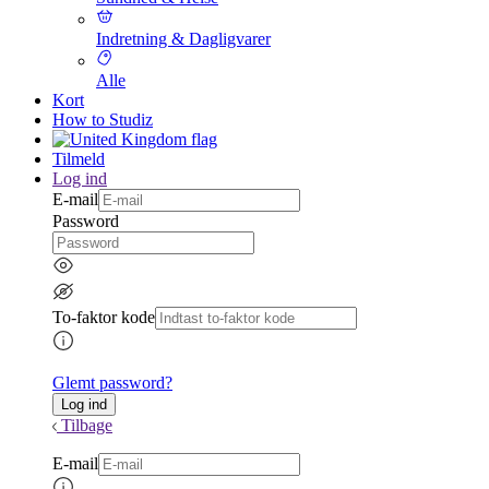
Indretning & Dagligvarer
Alle
Kort
How to Studiz
Tilmeld
Log ind
E-mail
Password
To-faktor kode
Glemt password?
Tilbage
E-mail