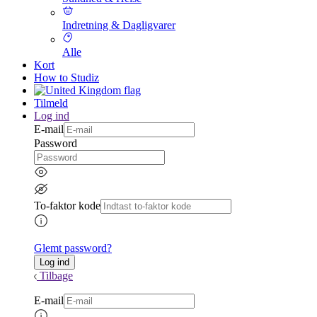
Indretning & Dagligvarer
Alle
Kort
How to Studiz
Tilmeld
Log ind
E-mail
Password
To-faktor kode
Glemt password?
Tilbage
E-mail