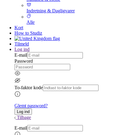
Indretning & Dagligvarer
Alle
Kort
How to Studiz
Tilmeld
Log ind
E-mail
Password
To-faktor kode
Glemt password?
Tilbage
E-mail