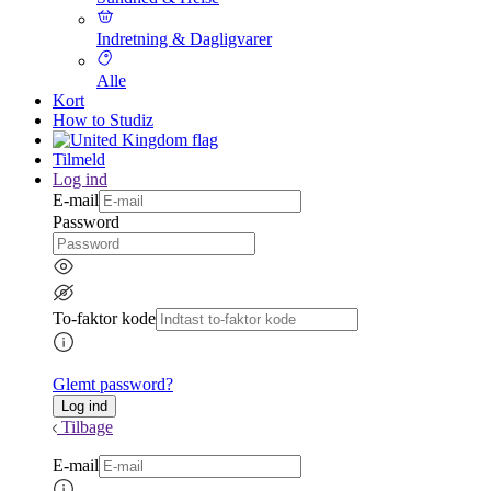
Indretning & Dagligvarer
Alle
Kort
How to Studiz
Tilmeld
Log ind
E-mail
Password
To-faktor kode
Glemt password?
Tilbage
E-mail