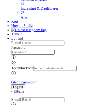
Indretning & Dagligvarer
Alle
Kort
How to Studiz
Tilmeld
Log ind
E-mail
Password
To-faktor kode
Glemt password?
Tilbage
E-mail