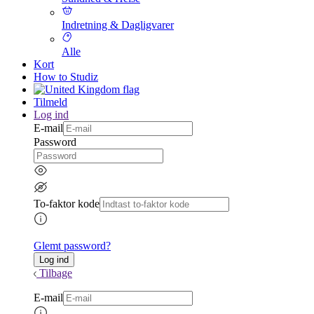
Indretning & Dagligvarer
Alle
Kort
How to Studiz
Tilmeld
Log ind
E-mail
Password
To-faktor kode
Glemt password?
Tilbage
E-mail