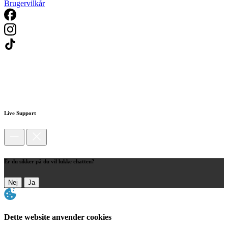
Brugervilkår
Live Support
Er du sikker på du vil lukke chatten?
Nej
Ja
Dette website anvender cookies