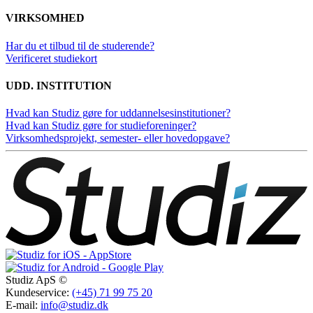
VIRKSOMHED
Har du et tilbud til de studerende?
Verificeret studiekort
UDD. INSTITUTION
Hvad kan Studiz gøre for uddannelsesinstitutioner?
Hvad kan Studiz gøre for studieforeninger?
Virksomhedsprojekt, semester- eller hovedopgave?
Studiz ApS ©
Kundeservice:
(+45) 71 99 75 20
E-mail:
info@studiz.dk