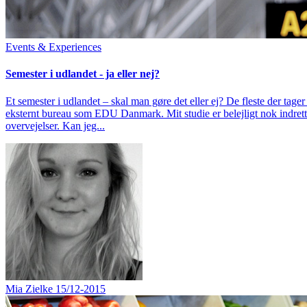
Events & Experiences
Semester i udlandet - ja eller nej?
Et semester i udlandet – skal man gøre det eller ej? De fleste der tager
eksternt bureau som EDU Danmark. Mit studie er belejligt nok indrettet 
overvejelser. Kan jeg...
Mia Zielke
15/12-2015