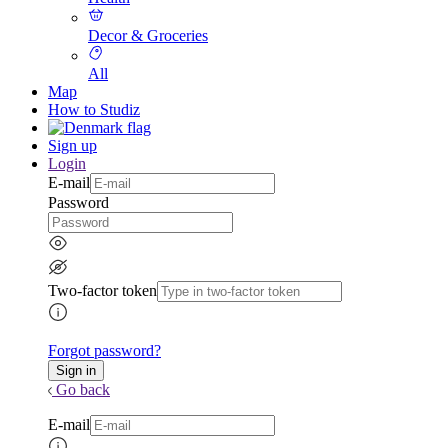
Decor & Groceries
All
Map
How to Studiz
Sign up
Login
E-mail
Password
Two-factor token
Forgot password?
Go back
E-mail