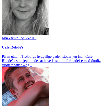
Mia Zielke
15/12-2015
Café Rohde's
På en gåtur i Trøjborgs hyggelige gader, støder jeg ind i Cafe
Rhode’s, som jeg mindes at have læst om i forbindelse med Studiz
studierabatter – og...