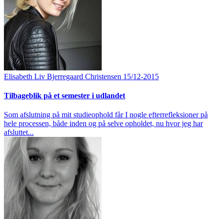
Elisabeth Liv Bjerregaard Christensen
15/12-2015
Tilbageblik på et semester i udlandet
Som afslutning på mit studieophold får I nogle efterrefleksioner på
hele processen, både inden og på selve opholdet, nu hvor jeg har
afsluttet...