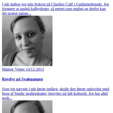
I går indtog jeg min frokost på Charlies Café i Guldsmedegade. Jeg
forsøger at undgå kulhydrater, så meget som muligt og derfor kan
det nogen gange...
Malene Vinter
14/12-2015
Rovdyr på Svalegangen
Som jeg nævnte i mit første indlæg, skulle den første oplevelse med
brug af Studiz studierabatter, benyttes på lidt kulturelt. Jeg har altid
godt...