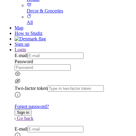
Decor & Groceries
All
Map
How to Studiz
Sign up
Login
E-mail
Password
Two-factor token
Forgot password?
Go back
E-mail