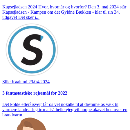
Kapsejladsen 2024 Hvor, hvornår og hvorfor? Den 3. maj 2024 står
Kapsejladsen - Kampen om det Gyldne Bækken - klar til sin 34.
udgave! Det sker i...
Sille Kaalund
29/04-2024
3 fantastastiske rejsemål for 2022
Det kolde efterårsvejr får os vel nokalle til at drømme os væk til
varmere lande.. Jeg tror altså hellerejeg vil hoppe akavet hen over en
brandvarm...