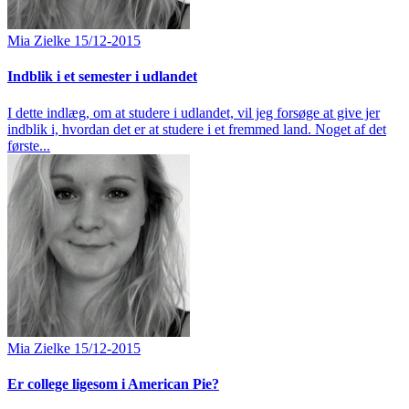
Mia Zielke
15/12-2015
Indblik i et semester i udlandet
I dette indlæg, om at studere i udlandet, vil jeg forsøge at give jer
indblik i, hvordan det er at studere i et fremmed land. Noget af det
første...
Mia Zielke
15/12-2015
Er college ligesom i American Pie?