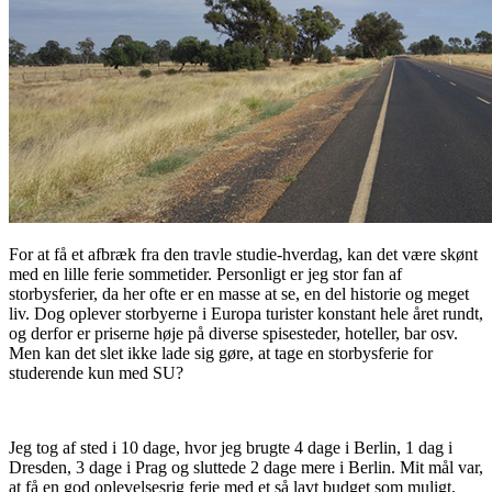
For at få et afbræk fra den travle studie-hverdag, kan det være skønt
med en lille ferie sommetider. Personligt er jeg stor fan af
storbysferier, da her ofte er en masse at se, en del historie og meget
liv. Dog oplever storbyerne i Europa turister konstant hele året rundt,
og derfor er priserne høje på diverse spisesteder, hoteller, bar osv.
Men kan det slet ikke lade sig gøre, at tage en storbysferie for
studerende kun med SU?
Jeg tog af sted i 10 dage, hvor jeg brugte 4 dage i Berlin, 1 dag i
Dresden, 3 dage i Prag og sluttede 2 dage mere i Berlin. Mit mål var,
at få en god oplevelsesrig ferie med et så lavt budget som muligt,